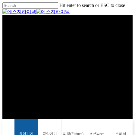
Skip
Hit enter to search or ESC to close
to
Close
main
Search
Menu
content
제품소개
유압기기
공압기기
피팅(Fittings)
AirSweep
스페셜