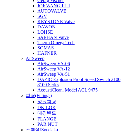
Georg Fischer
JOKWANG I.L.I
AUTOVALVE
SGV
KEYSTONE Valve
DAWON
LOHSE
SAEHAN Valve
Therm Omega Tech
SOMAS
HAFNER
AirSweep
AirSweep VA-06
AirSweep VA-12
AirSweep VA-51
DAZIC Explosion Proof Speed Switch 2100
8100 Series
AcoustiClean. Model ACL 9475
피팅(Fittings)
성원피팅
DK-LOK
대경밴드
FLANGE
PAR NUT
스페셜(Specials)