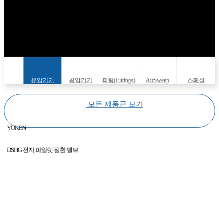
유압기기
공압기기
피팅(Fittings)
AirSweep
스페셜
(Hydraulic
(Pneumatic
(Specials)
모든 제품군 보기
equipments)
equipments)
YUKEN
KAWASAKI
DSHG 전자 파일럿 절환 밸브
YUKEN
AME -D-10 E 시리즈 10Ω용 직류 입력형 파워증폭기
HIROSE
BG 파일럿 직동형 릴리프 밸브·서브 플레이트 취부형
DAKIN
BSG 솔레노이드 밸브 부착 릴리프 밸브