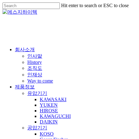
Skip
Hit enter to search or ESC to close
to
Close
main
Search
content
Menu
회사소개
인사말
History
조직도
인재상
Way to come
제품정보
유압기기
KAWASAKI
YUKEN
HIROSE
KAWAGUCHI
DAIKIN
공압기기
KOSO