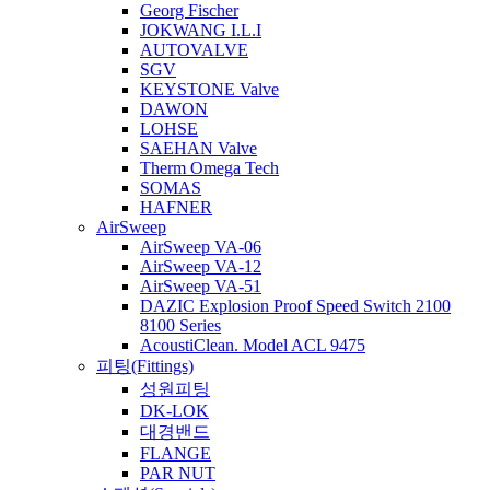
DSG-01 Series (TW)
Georg Fischer
JOKWANG I.L.I
A-시리즈 가변 피스톤 펌프
AUTOVALVE
SGV
A3H 시리즈 고압 가변 피스톤 펌프
KEYSTONE Valve
DAWON
AR 시리즈 가변 피스톤 펌프
LOHSE
SAEHAN Valve
ARS 시리즈 AC 서보 모터 구동 펌프
Therm Omega Tech
SOMAS
DSG-01 Series 솔레노이드
HAFNER
AirSweep
DSG-03 Series 솔레노이드 밸브
AirSweep VA-06
AirSweep VA-12
AirSweep VA-51
DSHG 전자 파일럿 절환 밸브
DAZIC Explosion Proof Speed Switch 2100
8100 Series
DT 직동형 릴리프 밸브
AcoustiClean. Model ACL 9475
피팅(Fittings)
E-DSG 저전력 (5W) 솔레노이드 밸브
성원피팅
FC OR FCG 유량제어 밸브
DK-LOK
대경밴드
PV2R 형 시리즈 더블 베인 펌프
FLANGE
PAR NUT
PV2R 형 싱글 펌프