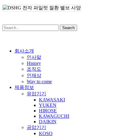
GCT 인라인형 니들 밸브
LB 릴리프 로직 밸브
LD 방향/방향 유량 로직 밸브
Search
LSVG-03 직동형 고속 리니어 서보 밸브
LSVHG 2단형 고속 리니어 서보 밸브
Close
회사소개
Menu
인사말
MBA-01 A 라인용 릴리프 모듈러 밸브
History
조직도
MBB-01 B 라인용 릴리프 모듈러 밸브
인재상
MBK-005 모듈러 밸브용 볼트 키트
Way to come
제품정보
MHA-01 A 라인용 카운터 밸런스 모듈러 밸브
유압기기
KAWASAKI
MSA-01 A 라인용 트로틀 체크 모듈러 밸브
YUKEN
HIROSE
PMR2 전동기 구동형 파워패키지
KAWAGUCHI
DAIKIN
TC1G·TC2G 트로트 모듈
공압기기
KOSO