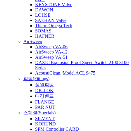
KEYSTONE Valve
DAWON
LOHSE
SAEHAN Valve
Therm Omega Tech
SOMAS
HAFNER
AirSweep
AirSweep VA-06
AirSweep VA-12
AirSweep VA-51
DAZIC Explosion Proof Speed Switch 2100 8100
Series
AcoustiClean. Model ACL 9475
피팅(Fittings)
성원피팅
DK-LOK
대경밴드
FLANGE
PAR NUT
스페셜(Specials)
SILVENT
KORUND
SPM Controller CARD