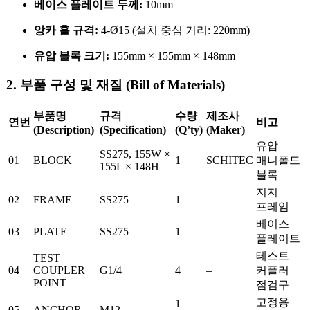
베이스 플레이트 두께:
10mm
앙카 홀 규격:
4-Ø15 (설치 중심 거리: 220mm)
유압 블록 크기:
155mm × 155mm × 148mm
2. 부품 구성 및 재질 (Bill of Materials)
부품명
규격
수량
제조사
연번
비고
(Description)
(Specification)
(Q’ty)
(Maker)
유압
SS275, 155W ×
01
BLOCK
1
SCHITEC
매니폴드
155L × 148H
블록
지지
02
FRAME
SS275
1
–
프레임
베이스
03
PLATE
SS275
1
–
플레이트
테스트
TEST
04
COUPLER
G1/4
4
–
커플러
POINT
점검구
고정용
1
05
ANCHOR
M12
–