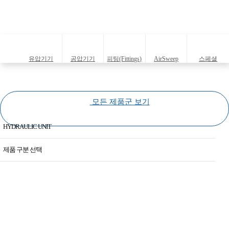
유압기기
공압기기
피팅(Fittings)
AirSweep
스페셜
(Hydraulic
(Pneumatic
(Specials)
equipments)
equipments)
모든 제품군 보기
HYDRAULIC UNIT
Hydraulic Unit
제품 구분 선택
SPM Controller Card
Hydraulic Unit SGPP-P50-220L
KORUND
Hydraulic Unit SGT-2412-01-HPU/SGHITEC
CONTROL CONCEPTS
Hydraulic Unit SGT-2412-02-HPU/SGHITEC
Test Coupling-HST23