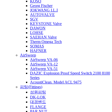
KOSO
Georg Fischer
JOKWANG I.L.I
AUTOVALVE
SGV
KEYSTONE Valve
DAWON
LOHSE
SAEHAN Valve
Therm Omega Tech
SOMAS
HAFNER
AirSweep
AirSweep VA-06
AirSweep VA-12
AirSweep VA-51
DAZIC Explosion Proof Speed Switch 2100 8100
Series
AcoustiClean. Model ACL 9475
피팅(Fittings)
성원피팅
DK-LOK
대경밴드
FLANGE
PAR NUT