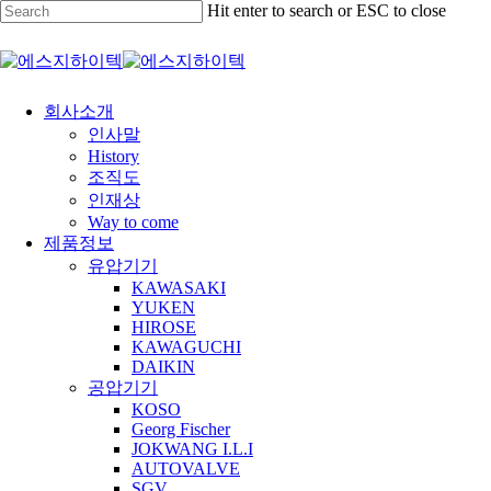
Skip
Hit enter to search or ESC to close
to
main
Close
content
Search
Menu
회사소개
인사말
History
조직도
인재상
Way to come
제품정보
유압기기
KAWASAKI
YUKEN
HIROSE
KAWAGUCHI
DAIKIN
공압기기
KOSO
Georg Fischer
JOKWANG I.L.I
AUTOVALVE
SGV