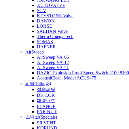
JOKWANG I.L.I
AUTOVALVE
SGV
KEYSTONE Valve
DAWON
LOHSE
SAEHAN Valve
Therm Omega Tech
SOMAS
HAFNER
AirSweep
AirSweep VA-06
AirSweep VA-12
AirSweep VA-51
DAZIC Explosion Proof Speed Switch 2100 8100 
AcoustiClean. Model ACL 9475
피팅(Fittings)
성원피팅
DK-LOK
대경밴드
FLANGE
PAR NUT
스페셜(Specials)
SILVENT
KORUND