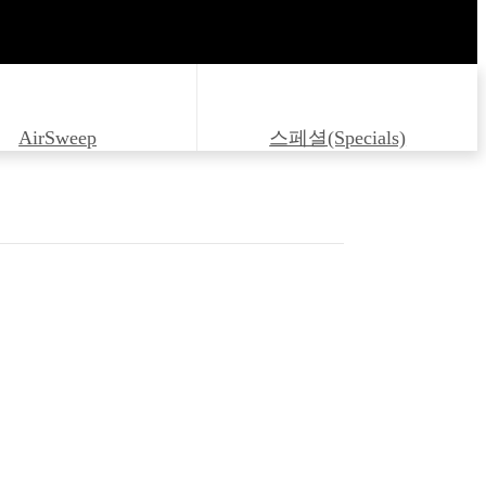
AirSweep
스페셜(Specials)
220L
-01-HPU/SGHITEC
-02-HPU/SGHITEC
LOW METER DOWN UINT(W-S)
LOW METER DOWN UINT(D-S)