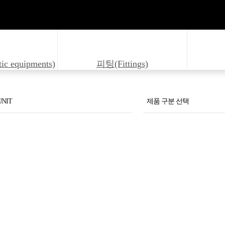
 equipments)
피팅(Fittings)
UNIT
제품 구분 선택
t
Hydraulic Unit SGPP-P50-
er Card
Hydraulic Unit SGT-2412
Hydraulic Unit SGT-2412
ONCEPTS
1열연 1RM LUB SYSTEM F
ng-HST23
1열연 1RM LUB SYSTEM F
STEM FLOW METER