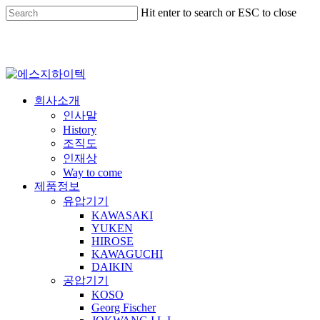
Skip
Hit enter to search or ESC to close
to
Close
main
Search
content
Menu
회사소개
인사말
History
조직도
인재상
Way to come
제품정보
유압기기
KAWASAKI
YUKEN
HIROSE
KAWAGUCHI
DAIKIN
공압기기
KOSO
Georg Fischer