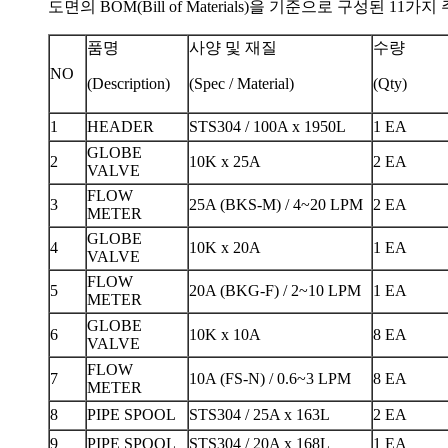
도면의 BOM(Bill of Materials)을 기준으로 구성된 1
품명
사양 및 재질
수량
NO
(Description)
(Spec / Material)
(Qty)
1
HEADER
STS304 / 100A x 1950L
1 EA
GLOBE
2
10K x 25A
2 EA
VALVE
FLOW
3
25A (BKS-M) / 4~20 LPM
2 EA
METER
GLOBE
4
10K x 20A
1 EA
VALVE
FLOW
5
20A (BKG-F) / 2~10 LPM
1 EA
METER
GLOBE
6
10K x 10A
8 EA
VALVE
FLOW
7
10A (FS-N) / 0.6~3 LPM
8 EA
METER
8
PIPE SPOOL
STS304 / 25A x 163L
2 EA
9
PIPE SPOOL
STS304 / 20A x 168L
1 EA