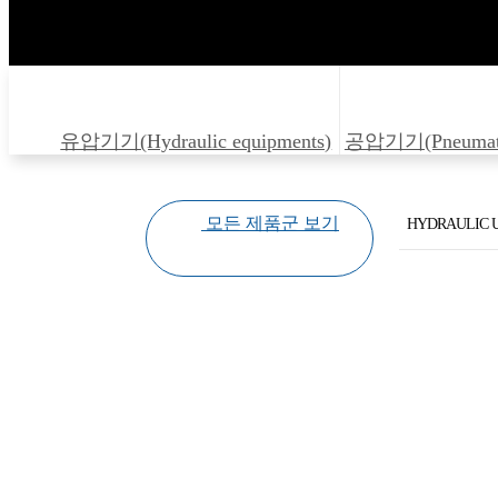
유압기기(Hydraulic equipments)
공압기기(Pneumatic
모든 제품군 보기
HYDRAULIC 
Hydraulic Uni
SPM Controll
KORUND
CONTROL C
Test Coupli
1RM LUB SY