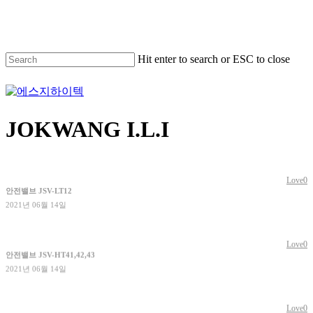
Skip
to
main
content
Hit enter to search or ESC to close
Close
Search
Menu
JOKWANG I.L.I
Love
0
안전밸브 JSV-LT12
2021년 06월 14일
Love
0
안전밸브 JSV-HT41,42,43
2021년 06월 14일
Love
0