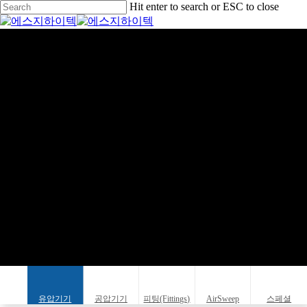
Skip
Hit enter to search or ESC to close
to
Close
main
Search
Menu
content
제품소개
유압기기
공압기기
피팅(Fittings)
AirSweep
스페셜