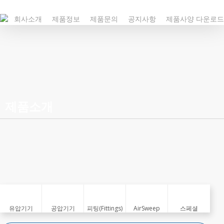
Skip
to
회사소개
제품정보
제품문의
공지사항
제품사양 다운로드
main
content
제품소개
유압기기
공압기기
피팅(Fittings)
AirSweep
스페셜