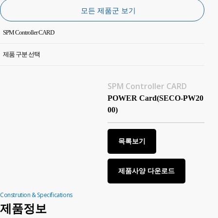
(Hydraulic
(Pneumatic
(Specials)
모든 제품군 보기
equipments)
equipments)
SPM Controller CARD
제품 구분 선택
Hydraulic Unit SGPP-P50-220L
Analog Input Card [SECO-AI2000]
SPM Controller CARD
SPM Controller CARD
POWER Card(SECO-PW20
Analog Output Card [SECO-AO2000]
00)
SSI Card [SECO-SS2000]
목록보기
SIO_Card [SECO-SI2000]
Digital Input_Output Card [SECO-IO2000]
제품사양 다운로드
Digital Output Card [SECO-DY2000]
Constrution & Specifications
제품정보
Power Supply Card [SECO-PW2000]